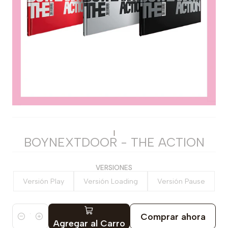
|
BOYNEXTDOOR - THE ACTION
VERSIONES
Versión Play
Versión Loading
Versión Pause
Comprar ahora
Cantidad
Agregar al Carro