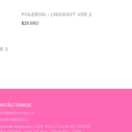
POLERON - LNGSHOT VER 2
Nuevo
$29.990
R 3
ONTÁCTANOS
nfo@jarpemusic.cl
56994888084
venida Valparaíso 554, Piso 2, local 65, 2571511,
iña del Mar, Viña del mar, Valparaíso, Chile