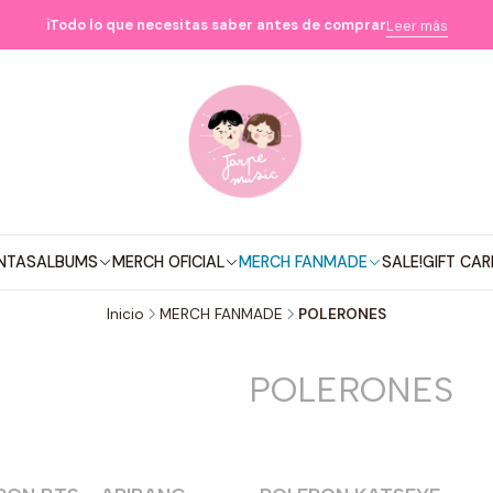
ℹ️Todo lo que necesitas saber antes de comprar
Leer más
NTAS
ALBUMS
MERCH OFICIAL
MERCH FANMADE
SALE!
GIFT CAR
Inicio
MERCH FANMADE
POLERONES
POLERONES