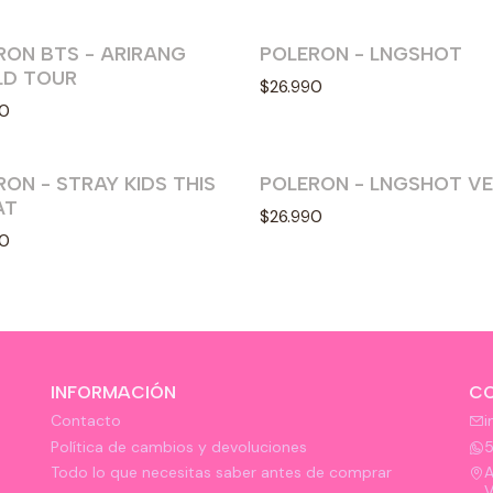
RON BTS - ARIRANG
POLERON - LNGSHOT
Nuevo
D TOUR
$26.990
90
ON - STRAY KIDS THIS
POLERON - LNGSHOT VE
vo
Nuevo
AT
$26.990
90
INFORMACIÓN
C
Contacto
i
Política de cambios y devoluciones
Todo lo que necesitas saber antes de comprar
A
V