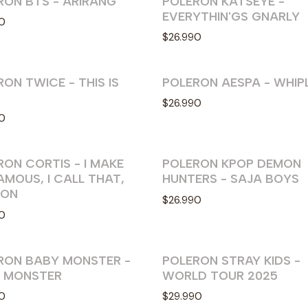
RON BTS - ARIRANG
POLERON KATSEYE -
EVERYTHIN'GS GNARLY
0
$26.990
ON TWICE - THIS IS
POLERON AESPA - WHIP
$26.990
0
RON CORTIS - I MAKE
POLERON KPOP DEMON
AMOUS, I CALL THAT,
HUNTERS - SAJA BOYS
ION
$26.990
0
RON BABY MONSTER -
POLERON STRAY KIDS -
 MONSTER
WORLD TOUR 2025
0
$29.990