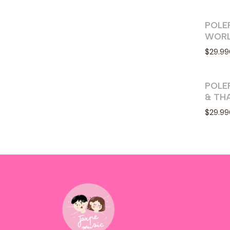
POLE
WORL
$29.9
POLER
Nue
& TH
$29.9