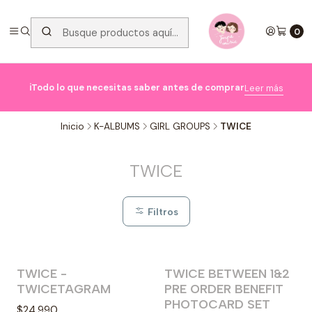
0

ℹ️Todo lo que necesitas saber antes de comprar
Leer más
Inicio
K-ALBUMS
GIRL GROUPS
TWICE
TWICE
Filtros
TWICE -
TWICE BETWEEN 1&2
TWICETAGRAM
PRE ORDER BENEFIT
PHOTOCARD SET
$24.990