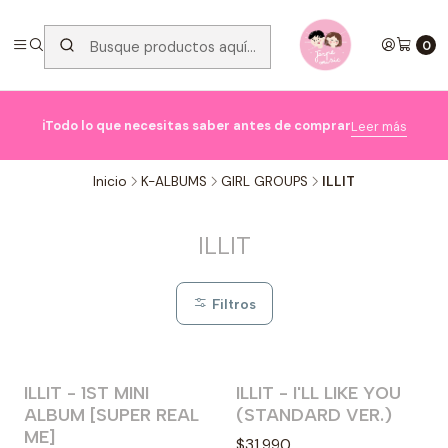
0

ℹ️Todo lo que necesitas saber antes de comprar
Leer más
Inicio
K-ALBUMS
GIRL GROUPS
ILLIT
ILLIT
Filtros
ILLIT - 1ST MINI
ILLIT - I'LL LIKE YOU
Agotado
Agotado
ALBUM [SUPER REAL
(STANDARD VER.)
ME]
$31.990