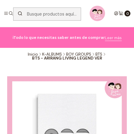
0

ℹ️Todo lo que necesitas saber antes de comprar
Leer más
Inicio
K-ALBUMS
BOY GROUPS
BTS
BTS - ARIRANG LIVING LEGEND VER