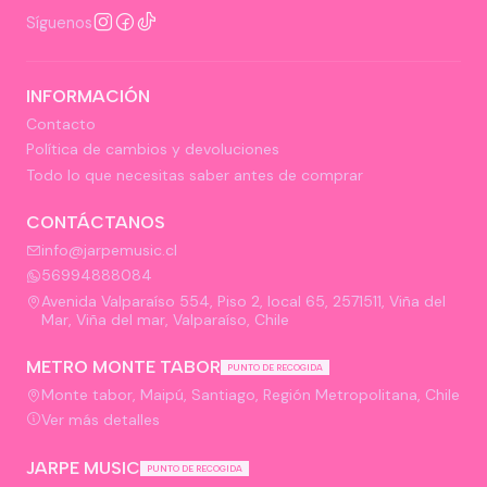
Síguenos
INFORMACIÓN
Contacto
Política de cambios y devoluciones
Todo lo que necesitas saber antes de comprar
CONTÁCTANOS
info@jarpemusic.cl
56994888084
Avenida Valparaíso 554, Piso 2, local 65, 2571511, Viña del
Mar, Viña del mar, Valparaíso, Chile
METRO MONTE TABOR
PUNTO DE RECOGIDA
Monte tabor, Maipú, Santiago, Región Metropolitana, Chile
Ver más detalles
JARPE MUSIC
PUNTO DE RECOGIDA