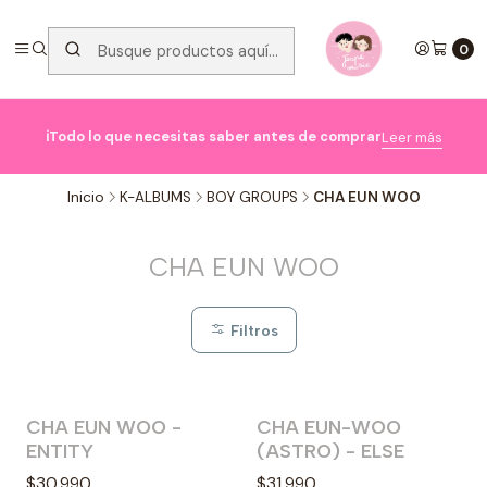
0

ℹ️Todo lo que necesitas saber antes de comprar
Leer más
Inicio
K-ALBUMS
BOY GROUPS
CHA EUN WOO
CHA EUN WOO
Filtros
CHA EUN WOO -
CHA EUN-WOO
ENTITY
(ASTRO) - ELSE
$30.990
$31.990