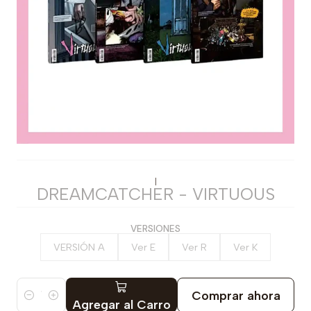
|
DREAMCATCHER - VIRTUOUS
VERSIONES
VERSIÓN A
Ver E
Ver R
Ver K
Comprar ahora
Cantidad
Agregar al Carro