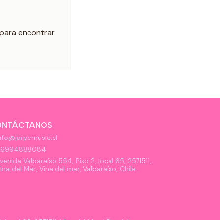
 para encontrar
ONTÁCTANOS
nfo@jarpemusic.cl
56994888084
venida Valparaíso 554, Piso 2, local 65, 2571511,
iña del Mar, Viña del mar, Valparaíso, Chile