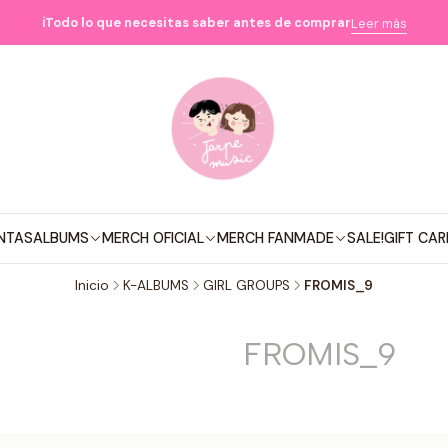
ℹ️Todo lo que necesitas saber antes de comprar
Leer más
NTAS
ALBUMS
MERCH OFICIAL
MERCH FANMADE
SALE!
GIFT CAR
Inicio
K-ALBUMS
GIRL GROUPS
FROMIS_9
FROMIS_9