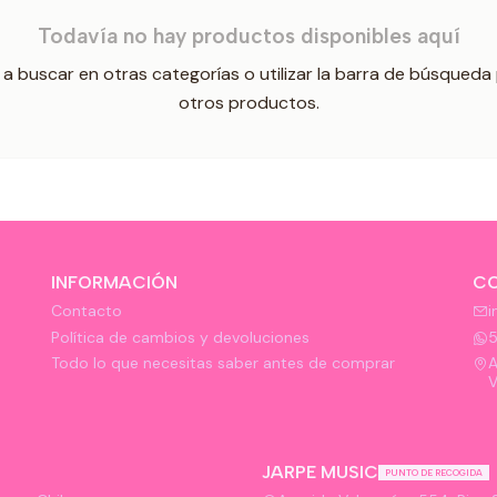
Todavía no hay productos disponibles aquí
a buscar en otras categorías o utilizar la barra de búsqueda
otros productos.
INFORMACIÓN
C
Contacto
i
Política de cambios y devoluciones
Todo lo que necesitas saber antes de comprar
A
V
JARPE MUSIC
PUNTO DE RECOGIDA