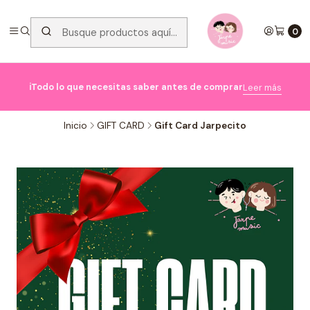
0

ℹ️Todo lo que necesitas saber antes de comprar
Leer más
Inicio
GIFT CARD
Gift Card Jarpecito