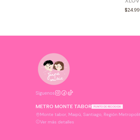
XLOV
Ago
$24.9
Síguenos
METRO MONTE TABOR
PUNTO DE RECOGIDA
Monte tabor, Maipú, Santiago, Región Metropolit
Ver más detalles