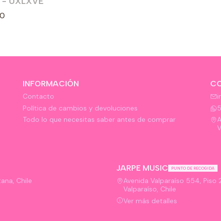
 - UXLXVE
tado
90
INFORMACIÓN
C
Contacto
i
Política de cambios y devoluciones
Todo lo que necesitas saber antes de comprar
A
V
JARPE MUSIC
PUNTO DE RECOGIDA
ana, Chile
Avenida Valparaíso 554, Piso 2,
Valparaíso, Chile
Ver más detalles