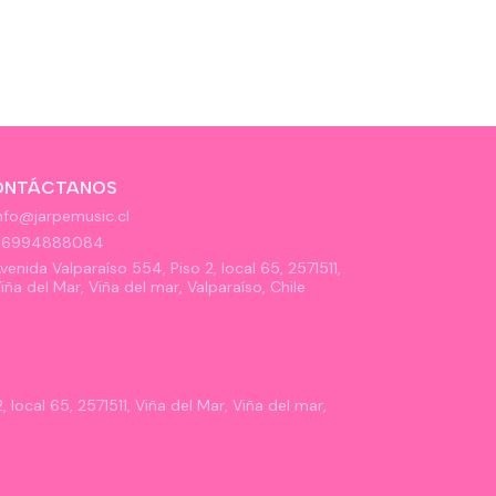
ONTÁCTANOS
nfo@jarpemusic.cl
56994888084
venida Valparaíso 554, Piso 2, local 65, 2571511,
iña del Mar, Viña del mar, Valparaíso, Chile
 local 65, 2571511, Viña del Mar, Viña del mar,