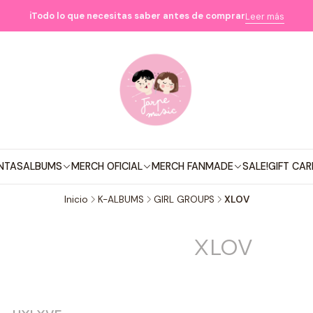
ℹ️Todo lo que necesitas saber antes de comprar
Leer más
NTAS
ALBUMS
MERCH OFICIAL
MERCH FANMADE
SALE!
GIFT CAR
Inicio
K-ALBUMS
GIRL GROUPS
XLOV
XLOV