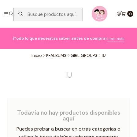
0

ℹ️Todo lo que necesitas saber antes de comprar
Leer más
Inicio
K-ALBUMS
GIRL GROUPS
IU
IU
Todavía no hay productos disponibles
aquí
Puedes probar a buscar en otras categorías o
utilizar la barra de búsqueda para encontrar