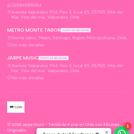
56994888084
Avenida Valparaíso 554, Piso 2, local 65, 2571511, Viña del
Mar, Viña del mar, Valparaíso, Chile
METRO MONTE TABOR
PUNTO DE RECOGIDA
Monte tabor, Maipú, Santiago, Región Metropolitana, Chile
Ver más detalles
JARPE MUSIC
PUNTO DE RECOGIDA
Avenida Valparaíso 554, Piso 2, local 65, 2571511, Viña del
Mar, Viña del mar, Valparaíso, Chile
Ver más detalles
2026 Jarpe Music - Tienda de K-pop en Chile con Álbumes
1
1
Originales.