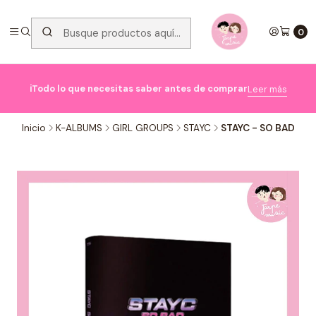
0

ℹ️Todo lo que necesitas saber antes de comprar
Leer más
Inicio
K-ALBUMS
GIRL GROUPS
STAYC
STAYC - SO BAD