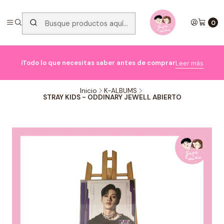
0

ℹ️Todo lo que necesitas saber antes de comprar
Leer más
Inicio
K-ALBUMS
STRAY KIDS - ODDINARY JEWELL ABIERTO