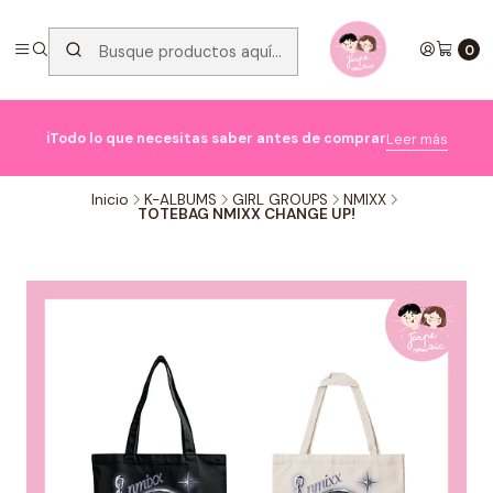
0

ℹ️Todo lo que necesitas saber antes de comprar
Leer más
Inicio
K-ALBUMS
GIRL GROUPS
NMIXX
TOTEBAG NMIXX CHANGE UP!