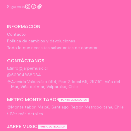
Síguenos
INFORMACIÓN
Contacto
Política de cambios y devoluciones
Todo lo que necesitas saber antes de comprar
CONTÁCTANOS
info@jarpemusic.cl
56994888084
Avenida Valparaíso 554, Piso 2, local 65, 2571511, Viña del
Mar, Viña del mar, Valparaíso, Chile
METRO MONTE TABOR
PUNTO DE RECOGIDA
Monte tabor, Maipú, Santiago, Región Metropolitana, Chile
Ver más detalles
JARPE MUSIC
PUNTO DE RECOGIDA