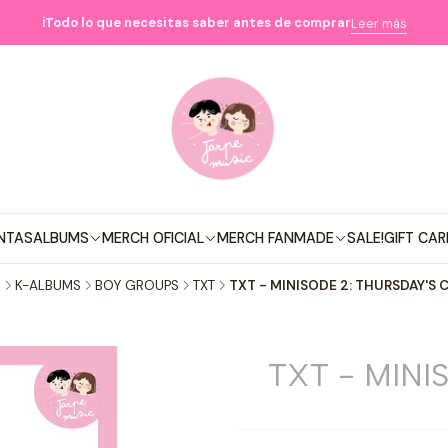
ℹ️Todo lo que necesitas saber antes de comprar
Leer más
NTAS
ALBUMS
MERCH OFICIAL
MERCH FANMADE
SALE!
GIFT CAR
o
K-ALBUMS
BOY GROUPS
TXT
TXT - MINISODE 2: THURSDAY'S 
TXT - MINI