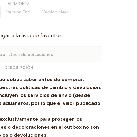
VERSIONES
Versión End
Versión Mess
gar a la lista de favoritos
rar stock de ubicaciones
DESCRIPCIÓN
ue debes saber antes de comprar:
estras políticas de cambio y devolución.
ncluyen los servicios de envío (desde
 aduaneros, por lo que el valor publicado
za exclusivamente para proteger los
es o decoloraciones en el outbox no son
ios o devoluciones.