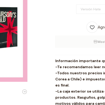
Versión Hate
Agre
Most
Información importante q
-Te recomendamos leer nu
-Todos nuestros precios i
Corea a Chile) e impuestos
es final.
-La caja exterior se utili
productos. Rasguños, golp
motivos válidos para camb