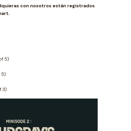
dquieras con nosotros están registrados
hart.
of 5)
 5)
f 3)