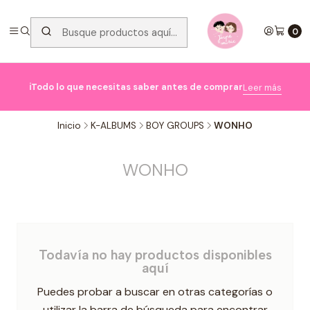
0

ℹ️Todo lo que necesitas saber antes de comprar
Leer más
Inicio
K-ALBUMS
BOY GROUPS
WONHO
WONHO
Todavía no hay productos disponibles
aquí
Puedes probar a buscar en otras categorías o
utilizar la barra de búsqueda para encontrar