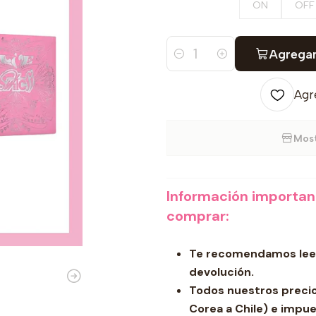
ON
OFF
Agregar
Cantidad
Agre
Most
Información importa
comprar:
Te recomendamos leer
devolución.
Todos nuestros precios
Corea a Chile) e impue