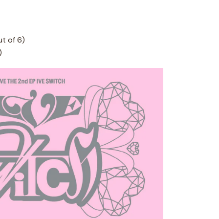
t of 6)
)