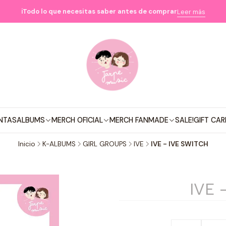
ℹ️Todo lo que necesitas saber antes de comprar
Leer más
NTAS
ALBUMS
MERCH OFICIAL
MERCH FANMADE
SALE!
GIFT CAR
Inicio
K-ALBUMS
GIRL GROUPS
IVE
IVE - IVE SWITCH
IVE 