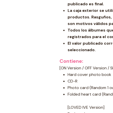
publicado es final.
La caja exterior se ut
productos. Rasguños, 
son motivos válidos p
Todos los álbumes qu
registrados para el co
El valor publicado co
seleccionado.
Contiene:
[ON Version / OFF Version / 
Hard cover photo book
CD-R
Photo card (Random 1 ou
Folded heart card (Rand
[LOVED IVE Version]