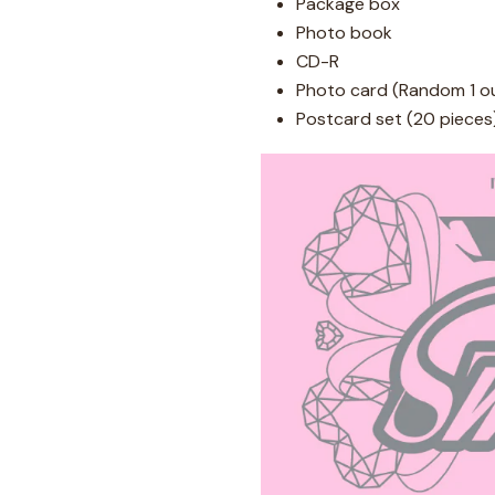
Package box
Photo book
CD-R
Photo card (Random 1 ou
Postcard set (20 pieces