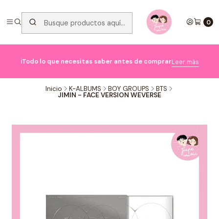
0

ℹ️Todo lo que necesitas saber antes de comprar
Leer más
Inicio
K-ALBUMS
BOY GROUPS
BTS
JIMIN - FACE VERSION WEVERSE