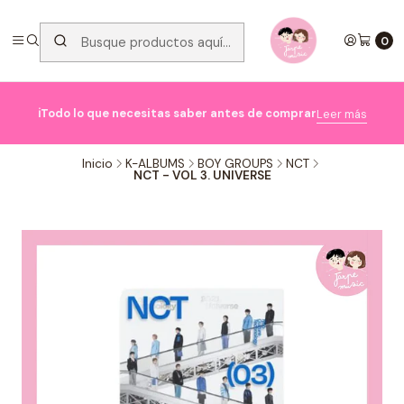
0

ℹ️Todo lo que necesitas saber antes de comprar
Leer más
Inicio
K-ALBUMS
BOY GROUPS
NCT
NCT - VOL 3. UNIVERSE