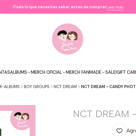
ℹ️Todo lo que necesitas saber antes de comprar
Leer más
NTAS
ALBUMS
MERCH OFICIAL
MERCH FANMADE
SALE!
GIFT CAR
K-ALBUMS
BOY GROUPS
NCT DREAM
NCT DREAM - CANDY PHO
NCT DREAM 
Agre