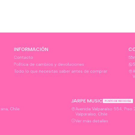
INFORMACIÓN
C
Contacto
i
Política de cambios y devoluciones
Todo lo que necesitas saber antes de comprar
A
V
JARPE MUSIC
PUNTO DE RECOGIDA
ana, Chile
Avenida Valparaíso 554, Piso 2,
Valparaíso, Chile
Ver más detalles