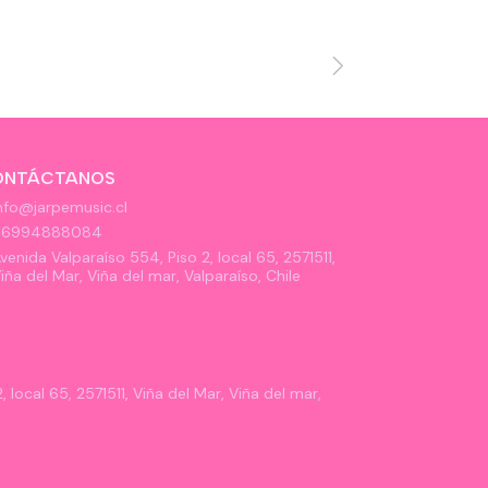
ONTÁCTANOS
nfo@jarpemusic.cl
56994888084
venida Valparaíso 554, Piso 2, local 65, 2571511,
iña del Mar, Viña del mar, Valparaíso, Chile
 local 65, 2571511, Viña del Mar, Viña del mar,