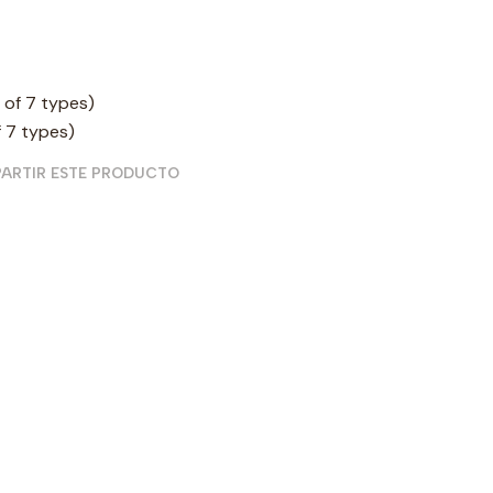
 of 7 types)
 7 types)
ARTIR ESTE PRODUCTO
NCT - VOL
Agotado
$29.990