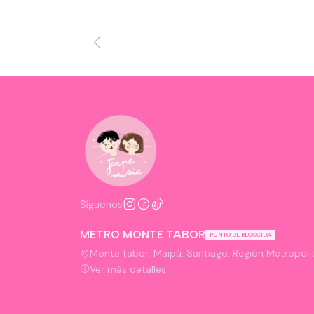
Síguenos
METRO MONTE TABOR
PUNTO DE RECOGIDA
Monte tabor, Maipú, Santiago, Región Metropolit
Ver más detalles