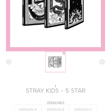
|
STRAY KIDS - 5 STAR
VERSIONES
VERSION A
VERSION B
VERSION C