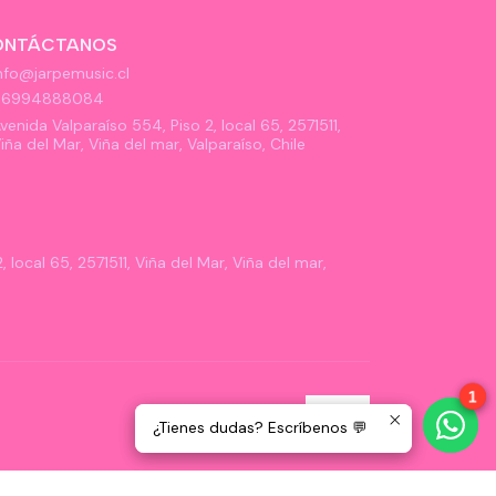
ONTÁCTANOS
nfo@jarpemusic.cl
56994888084
venida Valparaíso 554, Piso 2, local 65, 2571511,
iña del Mar, Viña del mar, Valparaíso, Chile
 local 65, 2571511, Viña del Mar, Viña del mar,
1
1
¿Tienes dudas? Escríbenos 💬
¿Tienes dudas? Escríbenos 💬