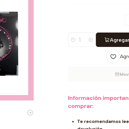
Agregar
Cantidad
Agre
Most
Información importa
comprar:
Te recomendamos leer
devolución.