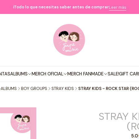
ℹ️Todo lo que necesitas saber antes de comprar
Leer más
NTAS
ALBUMS
MERCH OFICIAL
MERCH FANMADE
SALE!
GIFT CAR
-ALBUMS
BOY GROUPS
STRAY KIDS
STRAY KIDS - ROCK STAR (R
STRAY K
(R
5.0