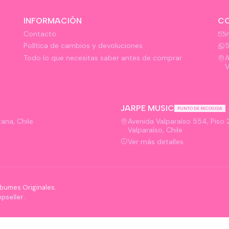
INFORMACIÓN
C
Contacto
i
Política de cambios y devoluciones
Todo lo que necesitas saber antes de comprar
A
V
JARPE MUSIC
PUNTO DE RECOGIDA
ana, Chile
Avenida Valparaíso 554, Piso 2,
Valparaíso, Chile
Ver más detalles
bumes Originales.
pseller
.