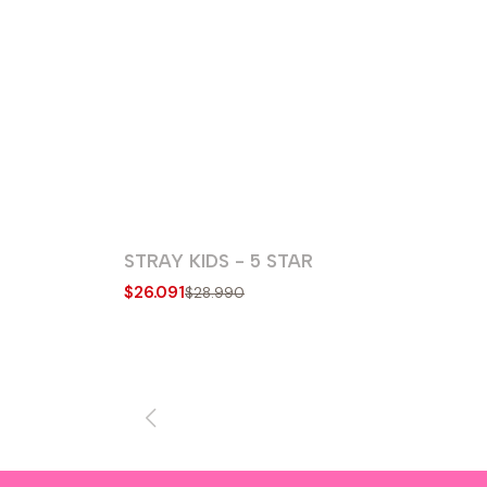
STRAY KIDS - 5 STAR
-10% OFF
$26.091
$28.990