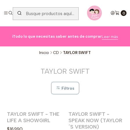
0

ℹ️Todo lo que necesitas saber antes de comprar
Leer más
Inicio
CD
TAYLOR SWIFT
TAYLOR SWIFT
Filtros
TAYLOR SWIFT - THE
TAYLOR SWIFT -
Agotado
LIFE A SHOWGIRL
SPEAK NOW (TAYLOR
´S VERSION)
$16.990