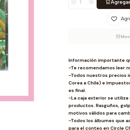
Agregar
Cantidad
Agre
Most
Información importante q
-Te recomendamos leer nu
-Todos nuestros precios i
Corea a Chile) e impuestos
es final.
-La caja exterior se utili
productos. Rasguños, golp
motivos válidos para camb
-Todos los álbumes que a
para el conteo en Circle C