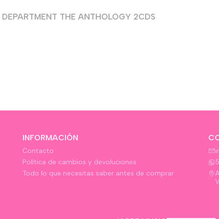
S DEPARTMENT THE ANTHOLOGY 2CDS
INFORMACIÓN
C
Contacto
i
Política de cambios y devoluciones
Todo lo que necesitas saber antes de comprar
A
V