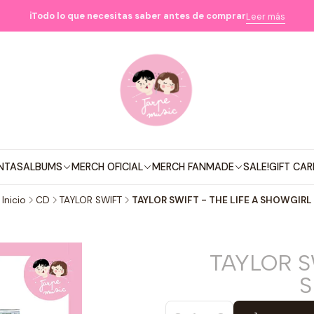
ℹ️Todo lo que necesitas saber antes de comprar
Leer más
NTAS
ALBUMS
MERCH OFICIAL
MERCH FANMADE
SALE!
GIFT CAR
Inicio
CD
TAYLOR SWIFT
TAYLOR SWIFT - THE LIFE A SHOWGIRL
TAYLOR S
S