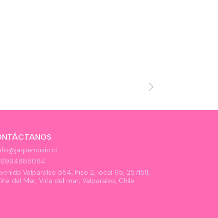
TAYLOR SW
Agotado
$15.990
ONTÁCTANOS
nfo@jarpemusic.cl
56994888084
venida Valparaíso 554, Piso 2, local 65, 2571511,
iña del Mar, Viña del mar, Valparaíso, Chile