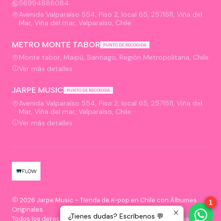
56994888084
Avenida Valparaíso 554, Piso 2, local 65, 2571511, Viña del
Mar, Viña del mar, Valparaíso, Chile
METRO MONTE TABOR
PUNTO DE RECOGIDA
Monte tabor, Maipú, Santiago, Región Metropolitana, Chile
Ver más detalles
JARPE MUSIC
PUNTO DE RECOGIDA
Avenida Valparaíso 554, Piso 2, local 65, 2571511, Viña del
Mar, Viña del mar, Valparaíso, Chile
Ver más detalles
2026 Jarpe Music - Tienda de K-pop en Chile con Álbumes
1
1
Originales.
¿Tienes dudas? Escríbenos 💬
¿Tienes dudas? Escríbenos 💬
Todos los derechos reservados.
Desarrollado por Jumpseller
.