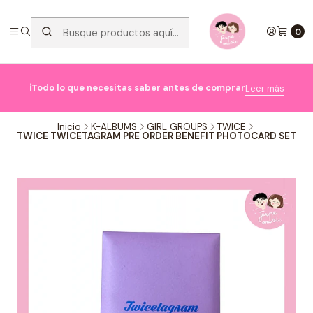
0

ℹ️Todo lo que necesitas saber antes de comprar
Leer más
Inicio
K-ALBUMS
GIRL GROUPS
TWICE
TWICE TWICETAGRAM PRE ORDER BENEFIT PHOTOCARD SET