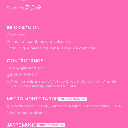
Síguenos
INFORMACIÓN
Contacto
Política de cambios y devoluciones
Todo lo que necesitas saber antes de comprar
CONTÁCTANOS
info@jarpemusic.cl
56994888084
Avenida Valparaíso 554, Piso 2, local 65, 2571511, Viña del
Mar, Viña del mar, Valparaíso, Chile
METRO MONTE TABOR
PUNTO DE RECOGIDA
Monte tabor, Maipú, Santiago, Región Metropolitana, Chile
Ver más detalles
JARPE MUSIC
PUNTO DE RECOGIDA