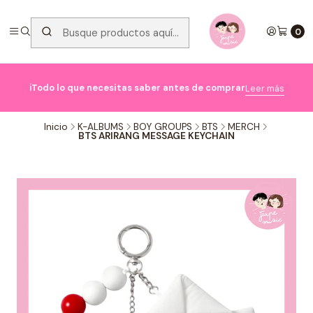
0

ℹ️Todo lo que necesitas saber antes de comprar
Leer más
Inicio
K-ALBUMS
BOY GROUPS
BTS
MERCH
BTS ARIRANG MESSAGE KEYCHAIN