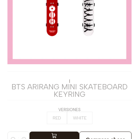
|
BTS ARIRANG MINI SKATEBOARD
KEYRING
VERSIONES
RED
WHITE