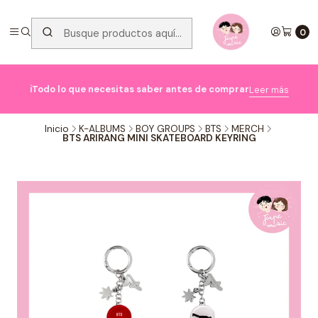
0

ℹ️Todo lo que necesitas saber antes de comprar
Leer más
Inicio
K-ALBUMS
BOY GROUPS
BTS
MERCH
BTS ARIRANG MINI SKATEBOARD KEYRING