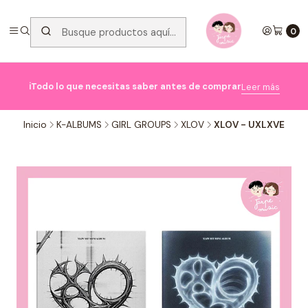
0

ℹ️Todo lo que necesitas saber antes de comprar
Leer más
Inicio
K-ALBUMS
GIRL GROUPS
XLOV
XLOV - UXLXVE