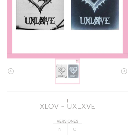
|
XLOV - UXLXVE
VERSIONES
N
O